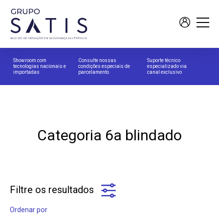
Showroom com
Consulte nossas
Suporte técnico
tecnologias nacionais e
condições especiais de
especializado via
importadas
parcelamento
canal exclusivo
Categoria 6a blindado
Filtre os resultados
Ordenar por