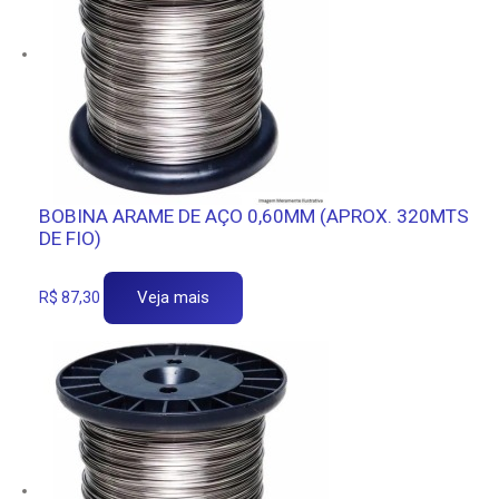
BOBINA ARAME DE AÇO 0,60MM (APROX. 320MTS
DE FIO)
Veja mais
R$
87,30