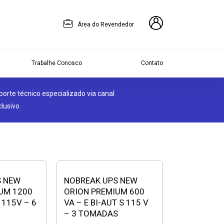
Área do Revendedor
Trabalhe Conosco
Contato
porte técnico especializado via canal
clusivo
S NEW
NOBREAK UPS NEW
UM 1200
ORION PREMIUM 600
S 115V – 6
VA – E BI-AUT S 115 V
– 3 TOMADAS