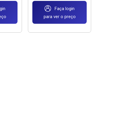
gin
Faça login
reço
para ver o preço