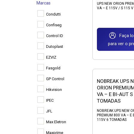
Marcas
UPS NEW ORION PREM
VA – E 115V / S 115 V 
Condutti
Confiseg
Faça lo
Control ID
para ver o p
Dutoplast
EZVIZ
Fasgold
GP Control
NOBREAK UPS 
ORION PREMIUM
Hikvision
VA – E BI-AUT S
TOMADAS
IPEC
NOBREAK UPS NEW O
JFL
PREMIUM 800 VA – E B
115V 6 TOMADAS
Max Eletron
Maxprime