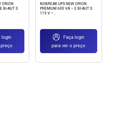
W ORION
NOBREAK UPS NEW ORION
E BI-AUT S
PREMIUM 600 VA – E BI-AUT S
115 V –...
login
Faça login
 preço
para ver o preço