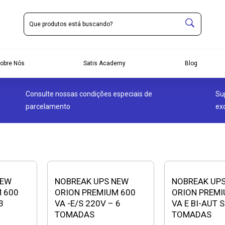
obre Nós
Satis Academy
Blog
Consulte nossas condições especiais de
Su
parcelamento
ex
NEW
NOBREAK UPS NEW
NOBREAK UP
 600
ORION PREMIUM 600
ORION PREMI
3
VA -E/S 220V – 6
VA E BI-AUT 
TOMADAS
TOMADAS