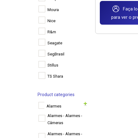
Faça lo
Moura
para ver o p
Nice
R&m
Seagate
SegBrasil
Stillus
TS Shara
Product categories
Alarmes
Alarmes - Alarmes -
Câmeras
Alarmes - Alarmes -