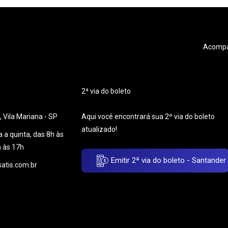
Acompan
2ª via do boleto
 Vila Mariana - SP
Aqui você encontrará sua 2º via do boleto
atualizado!
 a quinta, das 8h às
h às 17h
Emitir 2ª via do boleto - Santander
atis.com.br