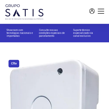
Showroom com
Consulte nossas
Suporte técnico
tecnologias nacionais e
condições especiais de
especializado via
importadas
parcelamento
canal exclusivo
Cftv