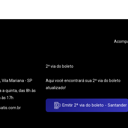
Acompan
2ª via do boleto
 Vila Mariana - SP
Aqui você encontrará sua 2º via do boleto
atualizado!
 a quinta, das 8h às
h às 17h
Emitir 2ª via do boleto - Santander
atis.com.br