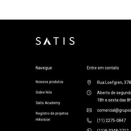
Navegue
Entre em contato
Nossos produtos
Rua Loefgren, 378,
Sobre Nós
Aberto de segunda
18h e sexta das 8
Satis Academy
comercial@grupos
Registro de projetos
Hikvision
(11) 2275-0847
(11)9-3348-2712