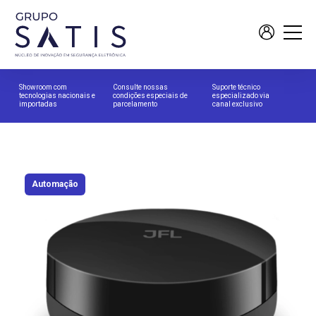
Showroom com
Consulte nossas
Suporte técnico
tecnologias nacionais e
condições especiais de
especializado via
importadas
parcelamento
canal exclusivo
Automação