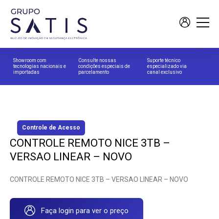
Showroom com
Consulte nossas
Suporte técnico
tecnologias nacionais e
condições especiais de
especializado via
importadas
parcelamento
canal exclusivo
Controle de Acesso
CONTROLE REMOTO NICE 3TB –
VERSAO LINEAR – NOVO
CONTROLE REMOTO NICE 3TB – VERSAO LINEAR – NOVO
Faça login para ver o preço