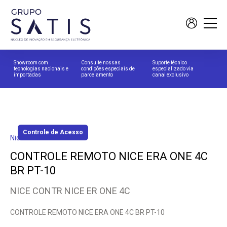
Showroom com
Consulte nossas
Suporte técnico
tecnologias nacionais e
condições especiais de
especializado via
importadas
parcelamento
canal exclusivo
Controle de Acesso
Nice
CONTROLE REMOTO NICE ERA ONE 4C
BR PT-10
NICE CONTR NICE ER ONE 4C
CONTROLE REMOTO NICE ERA ONE 4C BR PT-10