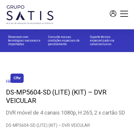
Showroom com
Consulte nossas
Suporte técnico
tecnologias nacionais e
condições especiais de
especializado via
importadas
parcelamento
canal exclusivo
Cftv
Hikvision
DS-MP5604-SD (LITE) (KIT) – DVR
VEICULAR
DVR móvel de 4 canais 1080p, H.265, 2 x cartão SD
DS-MP5604-SD (LITE) (KIT) – DVR VEICULAR