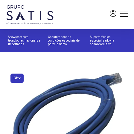
Showroom com
Consulte nossas
Suporte técnico
tecnologias nacionais e
condições especiais de
especializado via
importadas
parcelamento
canal exclusivo
Cftv