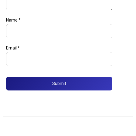
Name
*
Email
*