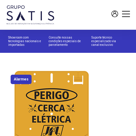
Showroom com
Consulte nossas
Suporte técnico
tecnologias nacionais e
condições especiais de
especializado via
importadas
parcelamento
canal exclusivo
Alarmes