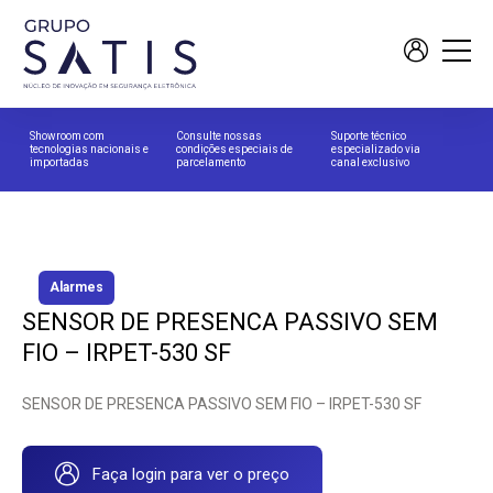
Showroom com
Consulte nossas
Suporte técnico
tecnologias nacionais e
condições especiais de
especializado via
importadas
parcelamento
canal exclusivo
Alarmes
SENSOR DE PRESENCA PASSIVO SEM
FIO – IRPET-530 SF
SENSOR DE PRESENCA PASSIVO SEM FIO – IRPET-530 SF
Faça login para ver o preço