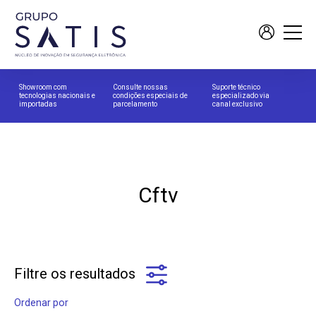
Showroom com
Consulte nossas
Suporte técnico
tecnologias nacionais e
condições especiais de
especializado via
importadas
parcelamento
canal exclusivo
Cftv
Filtre os resultados
Ordenar por