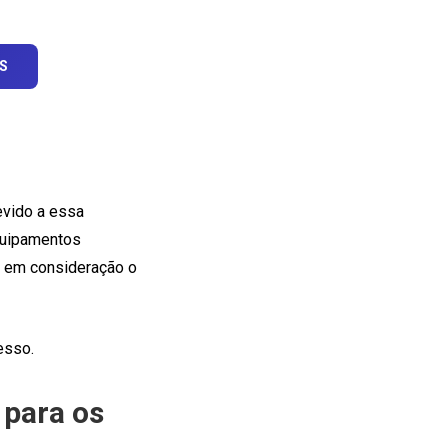
S
evido a essa
quipamentos
o em consideração o
cesso.
 para os