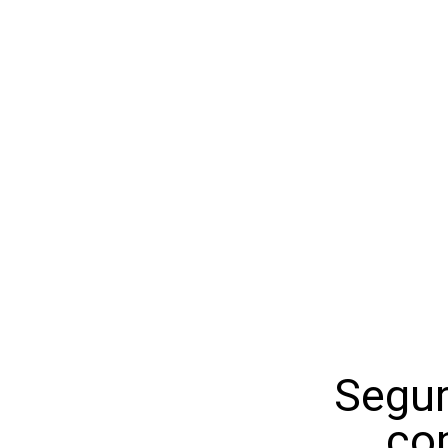
Segur
co