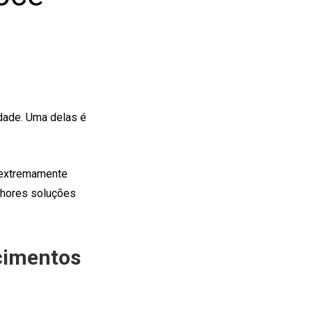
dade. Uma delas é
é extremamente
lhores soluções
cimentos