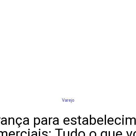
Varejo
ança para estabeleci
merciais: Tudo o que v