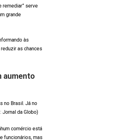
e remediar” serve
um grande
informando às
 reduzir as chances
um aumento
 no Brasil. Já no
 Jornal da Globo)
enhum comércio está
 e funcionários, mas