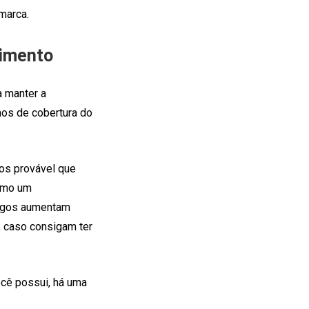
marca.
cimento
 manter a
mos de cobertura do
os provável que
como um
pegos aumentam
 caso consigam ter
cê possui, há uma