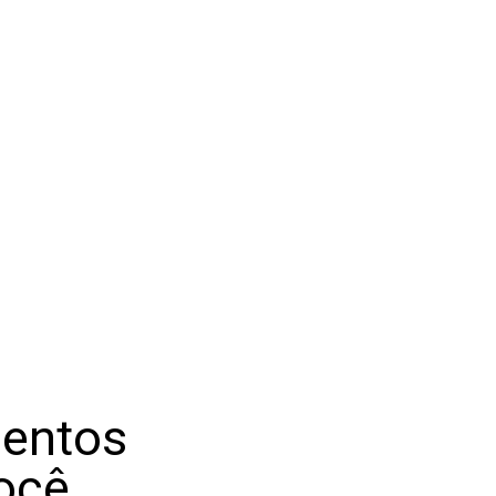
mentos
ocê