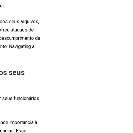
er.
dos seus arquivos,
ofreu ataques de
 descumprimento da
nte: Navigating a
dos seus
r seus funcionários
ande importância à
iências. Esse